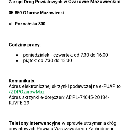
w Ożarowie Mazowieckim
Zarząd Dróg Powiatowych
05-850 Ożarów Mazowiecki
ul. Poznańska 300
Godziny pracy:
poniedziałek - czwartek: od 7:30 do 16:00
piątek: od 7:30 do 13:30
Komunikaty:
Adres elektronicznej skrzynki podawczej na e-PUAP to
Will
/ZDPOzarowMaz
open
Adres skrzynki e-doręczeń: AE:PL-74645-20184-
in
RJVFE-29
new
window
Telefony interwencyjne
w sprawie utrzymania dróg
powiatowych Powiatu Warszawskiego Zachodniego