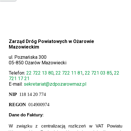
Zarząd Dróg Powiatowych w Ożarowie
Mazowieckim
ul. Poznańska 300
05-850 Ożarów Mazowiecki
Telefon:
22 722 13
80
,
22 722 11 81
,
22 721 03 85
,
22
721 17 21
E-mail:
sekretariat@zdpozarowmaz.pl
NIP
118 14 20 774
REGON
014900974
Dane do Faktury
:
W związku z centralizacją rozliczeń w VAT Powiatu