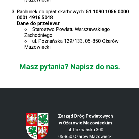
Rachunek do opłat skarbowych:
51 1090 1056 0000
0001 4916 5048
Dane do przelewu
:
Starostwo Powiatu Warszawskiego
Zachodniego
ul. Poznańska 129/133, 05-850 Ożarów
Mazowiecki
Will
Masz pytania? Napisz do nas.
open
in
new
window
Zarząd Dróg Powiatowych
w Ożarowie Mazowieckim
ul. Poznańska 300
05-850 Ożarów Mazowiecki