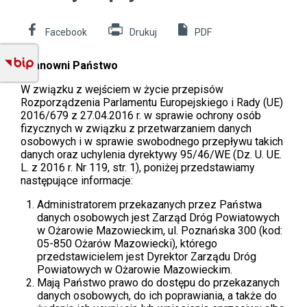
Will
Facebook
Drukuj
PDF
open
Menu
in
new
Szanowni Państwo
boczne
window
W związku z wejściem w życie przepisów
Rozporządzenia Parlamentu Europejskiego i Rady (UE)
2016/679 z 27.04.2016 r. w sprawie ochrony osób
fizycznych w związku z przetwarzaniem danych
osobowych i w sprawie swobodnego przepływu takich
danych oraz uchylenia dyrektywy 95/46/WE (Dz. U. UE.
L. z 2016 r. Nr 119, str. 1), poniżej przedstawiamy
następujące informacje:
Administratorem przekazanych przez Państwa
danych osobowych jest Zarząd Dróg Powiatowych
w Ożarowie Mazowieckim, ul. Poznańska 300 (kod:
05-850 Ożarów Mazowiecki), którego
przedstawicielem jest Dyrektor Zarządu Dróg
Powiatowych w Ożarowie Mazowieckim.
Mają Państwo prawo do dostępu do przekazanych
danych osobowych, do ich poprawiania, a także do